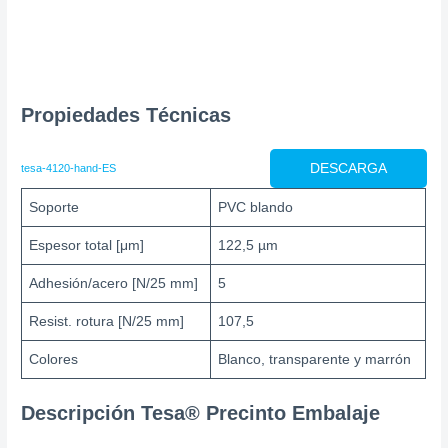
Propiedades Técnicas
DESCARGA
tesa-4120-hand-ES
Soporte
PVC blando
Espesor total [μm]
122,5 µm
Adhesión/acero [N/25 mm]
5
Resist. rotura [N/25 mm]
107,5
Colores
Blanco, transparente y marrón
Descripción Tesa®
Precinto
Embalaje